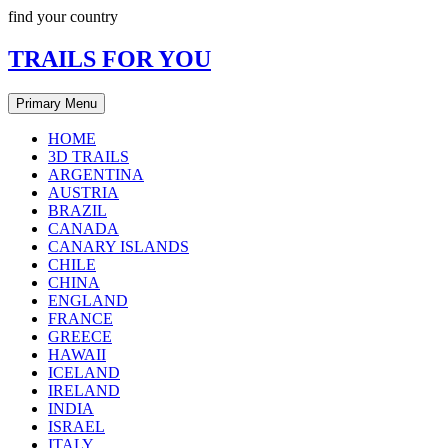
Skip
find your country
to
content
TRAILS FOR YOU
Primary Menu
HOME
3D TRAILS
ARGENTINA
AUSTRIA
BRAZIL
CANADA
CANARY ISLANDS
CHILE
CHINA
ENGLAND
FRANCE
GREECE
HAWAII
ICELAND
IRELAND
INDIA
ISRAEL
ITALY