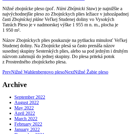
Nižné zbojnícke pleso (poľ.
Niżni Zbójnicki Staw
) je najnižšie a
najvýchodnejšie pleso zo Zbojníckych plies ležiace v juhozápadnej
časti
Zbojníckej pláne
Veľkej Studenej doliny vo Vysokých
Tatrách Pleso je v nadmorskej výške 1 955 m n. m., plocha je
1 950 m².
Názov Zbojníckych plies poukazuje na pytliacku minulosť Veľkej
Studenej doliny. Na Zbojnícke plesá sa často prenáša názov
susednej skupiny Sesterských plies, alebo sa pod jedným i druhým
názvom zahrnujú do jednej skupiny. Do plesa priteká potok
z Prostredného zbojníckeho plesa.
Post
Prev
Nižné Wahlenbergovo pleso
Next
Nižné Žabie pleso
navigation
Archive
September 2022
August 2022
May 2022
April 2022
March 2022
February 2022
January 2022